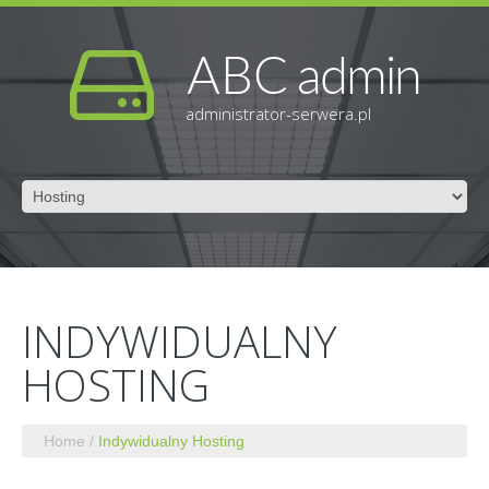
administrator-serwera.pl
INDYWIDUALNY
HOSTING
Home
Indywidualny Hosting