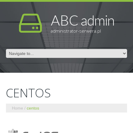
administrator-serwera.pl
CENTOS
Home
centos