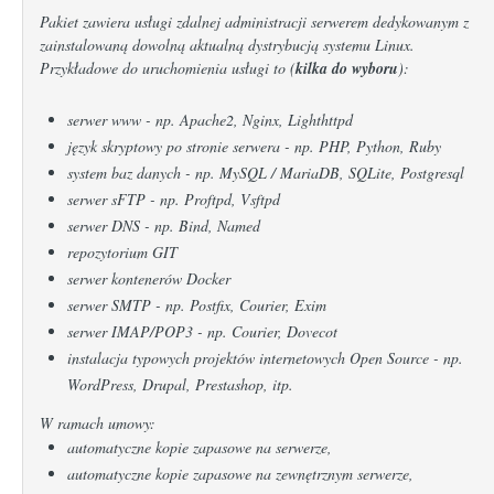
Pakiet zawiera usługi zdalnej administracji serwerem dedykowanym z
zainstalowaną dowolną aktualną dystrybucją systemu Linux.
Przykładowe do uruchomienia usługi to (
kilka do wyboru
):
serwer www - np. Apache2, Nginx, Lighthttpd
język skryptowy po stronie serwera - np. PHP, Python, Ruby
system baz danych - np. MySQL / MariaDB, SQLite, Postgresql
serwer sFTP - np. Proftpd, Vsftpd
serwer DNS - np. Bind, Named
repozytorium GIT
serwer kontenerów Docker
serwer SMTP - np. Postfix, Courier, Exim
serwer IMAP/POP3 - np. Courier, Dovecot
instalacja typowych projektów internetowych Open Source - np.
WordPress, Drupal, Prestashop, itp.
W ramach umowy:
automatyczne kopie zapasowe na serwerze,
automatyczne kopie zapasowe na zewnętrznym serwerze,